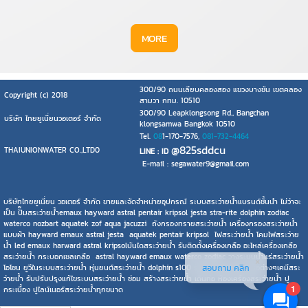
MORE
300/90 ถนนเลียบคลองสอง แขวงบางชัน เขตคลอง
Copyright (c) 2018
สามวา กทม. 10510
300/90 Leapklongsong Rd., Bangchan
บริษัท ไทยยูเนี่ยนวอเตอร์ จำกัด
klongsamwa Bangkok 10510
Tel.
08
1-170-7576,
081-732-4464
@825sddcu
THAIUNIONWATER CO.,LTD0
LINE : ID
E-mail : segawater9@gmail.com
บริษัทไทยยูเนี่ยน วอเตอร์ จำกัด ขายและจัดจำหน่ายอุปกรณ์ ระบบสระว่ายน้ำแบรนด์ชั้นนำ ไม่ว่าจะ
เป็น ปั๊มสระว่ายน้ำemaux hayward astral pentair kripsol jesta stra-rite dolphin zodiac
waterco nozbart aquatek zof aqua jacuzzi ถังกรองทรายสระว่ายน้ำ เครื่องกรองสระว่ายน้ำ
แบบผ้า hayward emaux astral jesta aquatek pentair kripsol ไฟสระว่ายน้ำ โคมไฟสระว่าย
น้ำ led emaux harward astral kripsolบันไดสระว่ายน้ำ รับติดตั้งเครื่องเกลือ อะไหล่เครื่องเกลือ
สระว่ายน้ำ กระบอกเซลเกลือ astral hayward emaux waterco zodiac วางระบบน้ำแร่สระว่ายน้ำ
สอบถาม คลิก
โอโซน ยูวีในระบบสระว่ายน้ำ หุ่นยนต์สระว่ายน้ำ dolphin s100 s200 hayward ยี่ห้อต่างๆเคมีสระ
ว่ายน้ำ รับปรับปรุงแก้ไขระบบสระว่ายน้ำ ซ่อม สร้างสระว่ายน้ำ เดินท่อ ห้องเครื่องสระว่ายน้ำ ปู
1
กระเบื้อง ปูไลน์เนอร์สระว่ายน้ำทุกขนาด