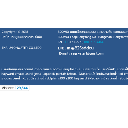
Copyright (c) 2018
300/90 ถนนเลียบคลองสอง แขวงบางชัน เขตคลองสา
บริษัท ไทยยูเนี่ยนวอเตอร์ จำกัด
300/90 Leapklongsong Rd., Bangchan klongsam
Tel.
08
1-170-7576,
081-732-4464
@825sddcu
THAIUNIONWATER CO.,LTD0
LINE : ID
E-mail : segawater9@gmail.com
บริษัทไทยยูเนี่ยน วอเตอร์ จำกัด ขายและจัดจำหน่ายอุปกรณ์ ระบบสระว่ายน้ำแบรนด์ชั้นนำ ไม่ว่าจ
hayward emaux astral jesta aquatek pentair kripsol ไฟสระว่ายน้ำ โคมไฟสระว่ายน้ำ led emaux 
ระบบสระว่ายน้ำ หุ่นยนต์สระว่ายน้ำ dolphin s100 s200 hayward ยี่ห้อต่างๆเคมีสระว่ายน้ำ รับปรับป
Visitors:
129,544