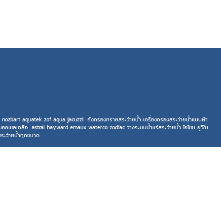
rco nozbart aquatek zof aqua jacuzzi ถังกรองทรายสระว่ายน้ำ เครื่องกรองสระว่ายน้ำแบบผ้า
ระบอกเซลเกลือ astral hayward emaux waterco zodiac วางระบบน้ำแร่สระว่ายน้ำ โอโซน ยูวีใน
ร์สระว่ายน้ำทุกขนาด