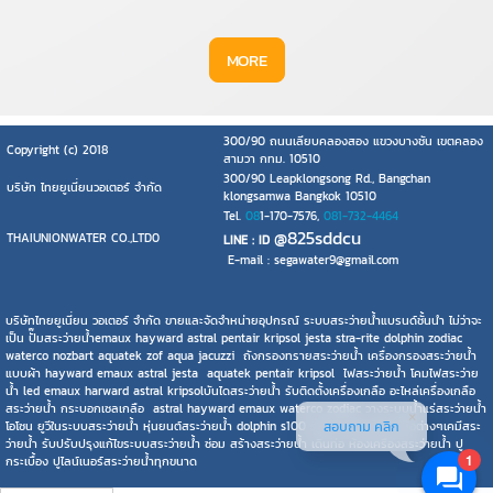
MORE
300/90 ถนนเลียบคลองสอง แขวงบางชัน เขตคลอง
Copyright (c) 2018
สามวา กทม. 10510
300/90 Leapklongsong Rd., Bangchan
บริษัท ไทยยูเนี่ยนวอเตอร์ จำกัด
klongsamwa Bangkok 10510
Tel.
08
1-170-7576,
081-732-4464
@825sddcu
THAIUNIONWATER CO.,LTD0
LINE : ID
E-mail : segawater9@gmail.com
บริษัทไทยยูเนี่ยน วอเตอร์ จำกัด ขายและจัดจำหน่ายอุปกรณ์ ระบบสระว่ายน้ำแบรนด์ชั้นนำ ไม่ว่าจะ
เป็น ปั๊มสระว่ายน้ำemaux hayward astral pentair kripsol jesta stra-rite dolphin zodiac
waterco nozbart aquatek zof aqua jacuzzi ถังกรองทรายสระว่ายน้ำ เครื่องกรองสระว่ายน้ำ
แบบผ้า hayward emaux astral jesta aquatek pentair kripsol ไฟสระว่ายน้ำ โคมไฟสระว่าย
น้ำ led emaux harward astral kripsolบันไดสระว่ายน้ำ รับติดตั้งเครื่องเกลือ อะไหล่เครื่องเกลือ
สระว่ายน้ำ กระบอกเซลเกลือ astral hayward emaux waterco zodiac วางระบบน้ำแร่สระว่ายน้ำ
สอบถาม คลิก
โอโซน ยูวีในระบบสระว่ายน้ำ หุ่นยนต์สระว่ายน้ำ dolphin s100 s200 hayward ยี่ห้อต่างๆเคมีสระ
ว่ายน้ำ รับปรับปรุงแก้ไขระบบสระว่ายน้ำ ซ่อม สร้างสระว่ายน้ำ เดินท่อ ห้องเครื่องสระว่ายน้ำ ปู
1
กระเบื้อง ปูไลน์เนอร์สระว่ายน้ำทุกขนาด