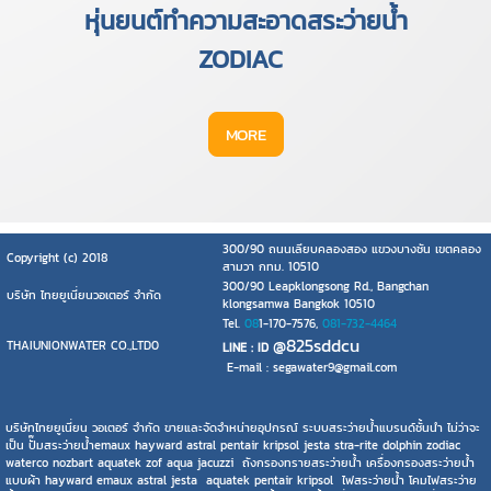
หุ่นยนต์ทำความสะอาดสระว่ายน้ำ
ZODIAC
MORE
300/90 ถนนเลียบคลองสอง แขวงบางชัน เขตคลอง
Copyright (c) 2018
สามวา กทม. 10510
300/90 Leapklongsong Rd., Bangchan
บริษัท ไทยยูเนี่ยนวอเตอร์ จำกัด
klongsamwa Bangkok 10510
Tel.
08
1-170-7576,
081-732-4464
@825sddcu
THAIUNIONWATER CO.,LTD0
LINE : ID
E-mail : segawater9@gmail.com
บริษัทไทยยูเนี่ยน วอเตอร์ จำกัด ขายและจัดจำหน่ายอุปกรณ์ ระบบสระว่ายน้ำแบรนด์ชั้นนำ ไม่ว่าจะ
เป็น ปั๊มสระว่ายน้ำemaux hayward astral pentair kripsol jesta stra-rite dolphin zodiac
waterco nozbart aquatek zof aqua jacuzzi ถังกรองทรายสระว่ายน้ำ เครื่องกรองสระว่ายน้ำ
แบบผ้า hayward emaux astral jesta aquatek pentair kripsol ไฟสระว่ายน้ำ โคมไฟสระว่าย