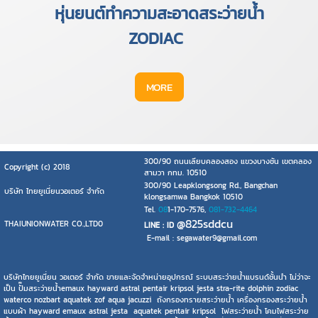
หุ่นยนต์ทำความสะอาดสระว่ายน้ำ
ZODIAC
MORE
300/90 ถนนเลียบคลองสอง แขวงบางชัน เขตคลอง
Copyright (c) 2018
สามวา กทม. 10510
300/90 Leapklongsong Rd., Bangchan
บริษัท ไทยยูเนี่ยนวอเตอร์ จำกัด
klongsamwa Bangkok 10510
Tel.
08
1-170-7576,
081-732-4464
@825sddcu
THAIUNIONWATER CO.,LTD0
LINE : ID
E-mail : segawater9@gmail.com
บริษัทไทยยูเนี่ยน วอเตอร์ จำกัด ขายและจัดจำหน่ายอุปกรณ์ ระบบสระว่ายน้ำแบรนด์ชั้นนำ ไม่ว่าจะ
เป็น ปั๊มสระว่ายน้ำemaux hayward astral pentair kripsol jesta stra-rite dolphin zodiac
waterco nozbart aquatek zof aqua jacuzzi ถังกรองทรายสระว่ายน้ำ เครื่องกรองสระว่ายน้ำ
แบบผ้า hayward emaux astral jesta aquatek pentair kripsol ไฟสระว่ายน้ำ โคมไฟสระว่าย