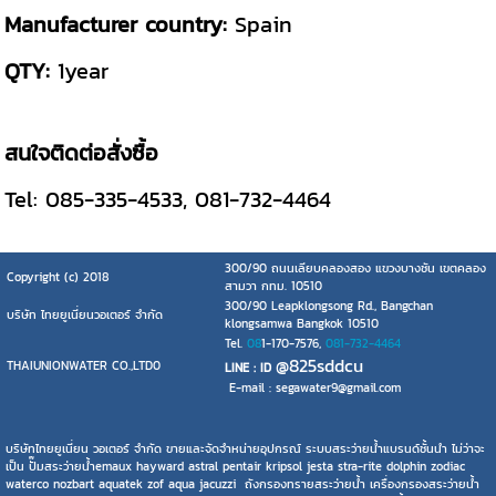
Manufacturer country:
Spain
QTY:
1year
สนใจติดต่อสั่งซื้อ
Tel: 085-335-4533, 081-732-4464
300/90 ถนนเลียบคลองสอง แขวงบางชัน เขตคลอง
Copyright (c) 2018
สามวา กทม. 10510
300/90 Leapklongsong Rd., Bangchan
บริษัท ไทยยูเนี่ยนวอเตอร์ จำกัด
klongsamwa Bangkok 10510
Tel.
08
1-170-7576,
081-732-4464
@825sddcu
THAIUNIONWATER CO.,LTD0
LINE : ID
E-mail : segawater9@gmail.com
บริษัทไทยยูเนี่ยน วอเตอร์ จำกัด ขายและจัดจำหน่ายอุปกรณ์ ระบบสระว่ายน้ำแบรนด์ชั้นนำ ไม่ว่าจะ
เป็น ปั๊มสระว่ายน้ำemaux hayward astral pentair kripsol jesta stra-rite dolphin zodiac
waterco nozbart aquatek zof aqua jacuzzi ถังกรองทรายสระว่ายน้ำ เครื่องกรองสระว่ายน้ำ