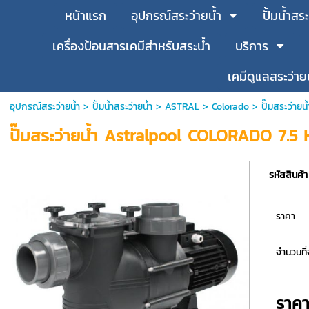
หน้าแรก
อุปกรณ์สระว่ายน้ำ
ปั้มน้ำสระ
เครื่องป้อนสารเคมีสำหรับสระน้ำ
บริการ
เคมีดูแลสระว่าย
อุปกรณ์สระว่ายน้ำ
>
ปั้มน้ำสระว่ายน้ำ
>
ASTRAL
>
Colorado
> ปั๊มสระว่าย
ปั๊มสระว่ายน้ำ Astralpool COLORADO 7.5
รหัสสินค้า
ราคา
จำนวนที่จ
ราค