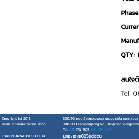
Phase
Curre
Manuf
QTY:
1
สนใจติด
Tel: 
Copyright (c) 2018
300/90 ถนนเลียบคลองสอง แขวงบางชัน เขตคลองสา
บริษัท ไทยยูเนี่ยนวอเตอร์ จำกัด
300/90 Leapklongsong Rd., Bangchan klongsam
Tel.
08
1-170-7576,
081-732-4464
@825sddcu
THAIUNIONWATER CO.,LTD0
LINE : ID