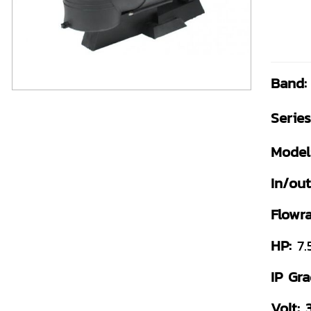
Band:
Series
Model
In/out
Flowra
HP:
7.
IP Gra
Volt: 