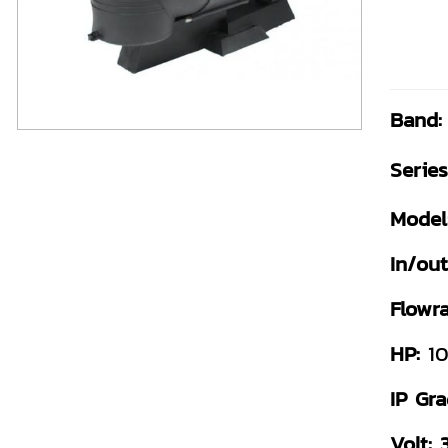
Band:
Series
Model
In/out
Flowra
HP:
1
IP Gra
Volt: 