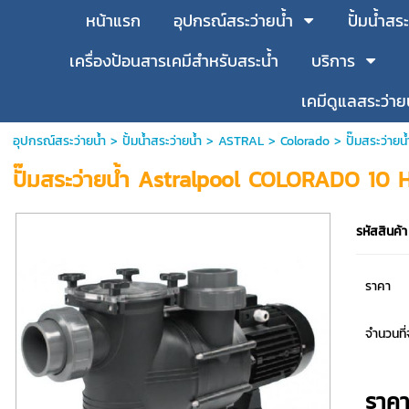
หน้าแรก
อุปกรณ์สระว่ายน้ำ
ปั้มน้ำสระ
เครื่องป้อนสารเคมีสำหรับสระน้ำ
บริการ
เคมีดูแลสระว่าย
อุปกรณ์สระว่ายน้ำ
>
ปั้มน้ำสระว่ายน้ำ
>
ASTRAL
>
Colorado
> ปั๊มสระว่า
ปั๊มสระว่ายน้ำ Astralpool COLORADO 10
รหัสสินค้า
ราคา
จำนวนที่จ
ราค