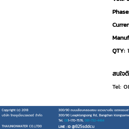
Phase
Curre
Manuf
QTY:
1
สนใจติด
Tel: 
Copyright (c) 2018
300/90 ถนนเลียบคลองสอง แขวงบางชัน เขตคลองสา
บริษัท ไทยยูเนี่ยนวอเตอร์ จำกัด
300/90 Leapklongsong Rd., Bangchan klongsam
Tel.
08
1-170-7576,
081-732-4464
@825sddcu
THAIUNIONWATER CO.,LTD0
LINE : ID