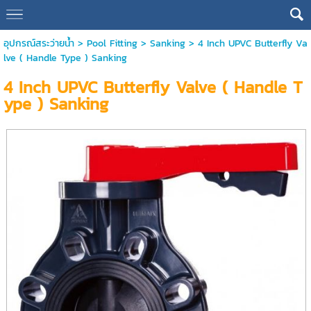
อุปกรณ์สระว่ายน้ำ
>
Pool Fitting
>
Sanking
> 4 Inch UPVC Butterfly Va
lve ( Handle Type ) Sanking
4 Inch UPVC Butterfly Valve ( Handle T
ype ) Sanking