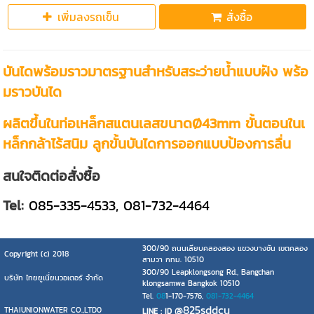
เพิ่มลงรถเข็น
สั่งซื้อ
บันไดพร้อมราวมาตรฐานสำหรับสระว่ายน้ำแบบฝัง พร้อ
มราวบันได
ผลิตขึ้นในท่อเหล็กสแตนเลสขนาดØ43mm ขั้นตอนในเ
หล็กกล้าไร้สนิม ลูกขั้นบันไดการออกแบบป้องการลื่น
สนใจติดต่อสั่งซื้อ
Tel:
085-335-4533, 081-732-4464
300/90 ถนนเลียบคลองสอง แขวงบางชัน เขตคลอง
Copyright (c) 2018
สามวา กทม. 10510
300/90 Leapklongsong Rd., Bangchan
บริษัท ไทยยูเนี่ยนวอเตอร์ จำกัด
klongsamwa Bangkok 10510
Tel.
08
1-170-7576,
081-732-4464
@825sddcu
THAIUNIONWATER CO.,LTD0
LINE : ID