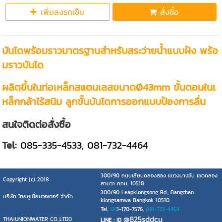
เพิ่มลงรถเข็น
สั่งซื้อ
บันไดพร้อมราวมาตรฐานสำหรับสระว่ายน้ำแบบฝัง พร้อ
มราวบันได
ผลิตขึ้นในท่อเหล็กสแตนเลสขนาดØ43mm ขั้นตอนในเ
หล็กกล้าไร้สนิม ลูกขั้นบันไดการออกแบบป้องการลื่น
สนใจติดต่อสั่งซื้อ
Tel:
085-335-4533, 081-732-4464
300/90 ถนนเลียบคลองสอง แขวงบางชัน เขตคลอง
Copyright (c) 2018
สามวา กทม. 10510
300/90 Leapklongsong Rd., Bangchan
บริษัท ไทยยูเนี่ยนวอเตอร์ จำกัด
klongsamwa Bangkok 10510
Tel.
08
1-170-7576,
081-732-4464
@825sddcu
THAIUNIONWATER CO.,LTD0
LINE : ID