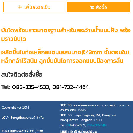
เพิ่มลงรถเข็น
สั่งซื้อ
บันไดพร้อมราวมาตรฐานสำหรับสระว่ายน้ำแบบฝัง พร้อ
มราวบันได
ผลิตขึ้นในท่อเหล็กสแตนเลสขนาดØ43mm ขั้นตอนในเ
หล็กกล้าไร้สนิม ลูกขั้นบันไดการออกแบบป้องการลื่น
สนใจติดต่อสั่งซื้อ
Tel:
085-335-4533, 081-732-4464
300/90 ถนนเลียบคลองสอง แขวงบางชัน เขตคลอง
Copyright (c) 2018
สามวา กทม. 10510
300/90 Leapklongsong Rd., Bangchan
บริษัท ไทยยูเนี่ยนวอเตอร์ จำกัด
klongsamwa Bangkok 10510
Tel.
08
1-170-7576,
081-732-4464
@825sddcu
THAIUNIONWATER CO.,LTD0
LINE : ID