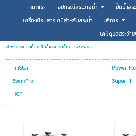
หน้าแรก
อุปกรณ์สระว่ายน้ำ
ปั้มน้ำสระ
เครื่องป้อนสารเคมีสำหรับสระน้ำ
บริการ
เคมีดูแลสระว่าย
อุปกรณ์สระว่ายน้ำ
>
ปั้มน้ำสระว่ายน้ำ
>
HAYWARD
TriStar
Power Flo
SwimPro
Super II
HCP