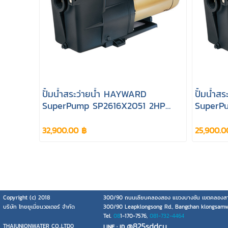
ปั้มน้ำสระว่ายน้ำ HAYWARD
ปั้มน้ำ
SuperPump SP2616X2051 2HP
SuperPu
220V
220V
32,900.00 ฿
25,900.0
Copyright (c) 2018
300/90 ถนนเลียบคลองสอง แขวงบางชัน เขตคลองสา
บริษัท ไทยยูเนี่ยนวอเตอร์ จำกัด
300/90 Leapklongsong Rd., Bangchan klongsam
Tel.
08
1-170-7576,
081-732-4464
@825sddcu
THAIUNIONWATER CO.,LTD0
LINE : ID