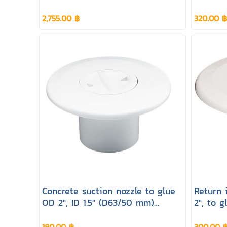
2,755.00 ฿
320.00 ฿
Concrete suction nozzle to glue
Return 
OD 2", ID 1.5" (D63/50 mm)
2", to 
Astralpool
Astralp
180.00 ฿
300.00 