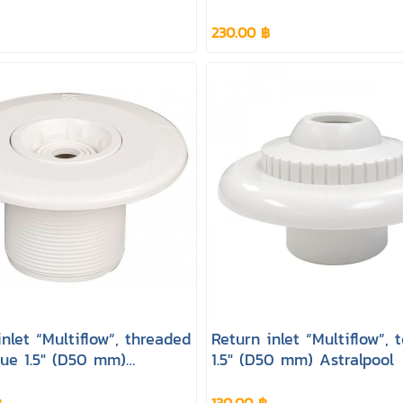
Astralpool
230.00 ฿
inlet “Multiflow”, threaded
Return inlet “Multiflow”, 
glue 1.5" (D50 mm)
1.5" (D50 mm) Astralpool
ool
฿
130.00 ฿