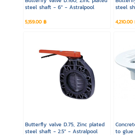
Butterfly valve D.160, Zinc plated
Butterfl
steel shaft - 6" - Astralpool
steel sh
5,159.00 ฿
4,210.00
Butterfly valve D.75, Zinc plated
Concrete
steel shaft - 2.5" - Astralpool
to glue