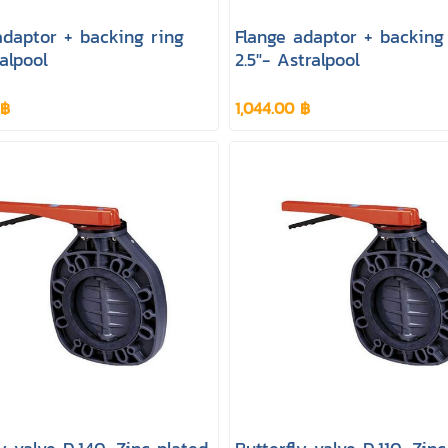
adaptor + backing ring
Flange adaptor + backing
alpool
2.5"- Astralpool
 ฿
1,044.00 ฿