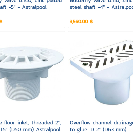
y valve D.140, Zinc plated
Butterfly valve D.110, Zin
aft -5" - Astralpool
steel shaft -4" - Astralpo
 ฿
3,560.00 ฿
 floor inlet, threaded 2",
Overflow channel drainage
 1.5" (D50 mm) Astralpool
to glue ID 2" (D63 mm)