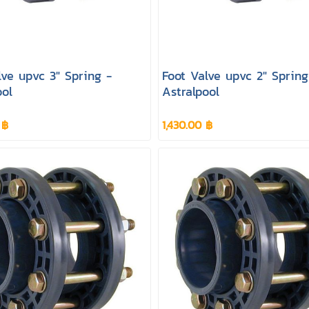
lve upvc 3" Spring -
Foot Valve upvc 2" Spring
ool
Astralpool
 ฿
1,430.00 ฿