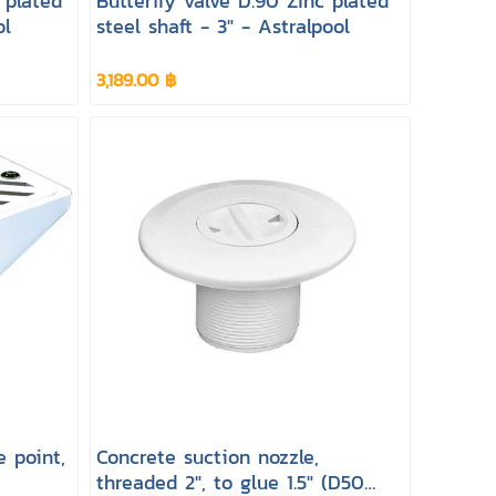
c plated
Butterfly valve D.90 Zinc plated
ol
steel shaft - 3" - Astralpool
3,189.00 ฿
 point,
Concrete suction nozzle,
threaded 2", to glue 1.5" (D50