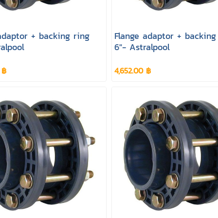
adaptor + backing ring
Flange adaptor + backing
ralpool
6"- Astralpool
 ฿
4,652.00 ฿