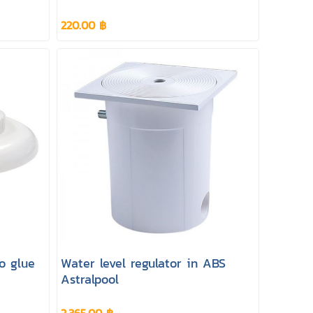
mm) Astralpool
220.00 ฿
to glue
Water level regulator in ABS
Astralpool
2,365.00 ฿