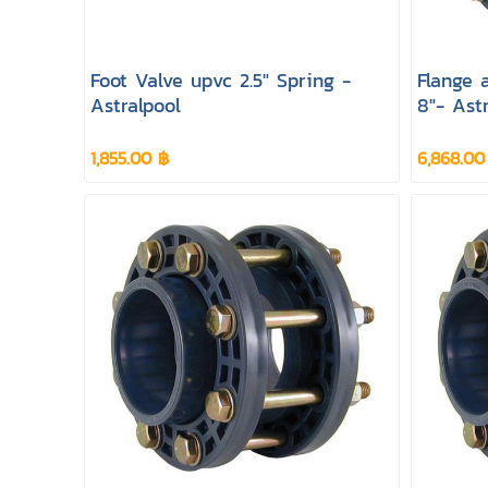
Foot Valve upvc 2.5" Spring -
Flange 
Astralpool
8"- Ast
1,855.00 ฿
6,868.00