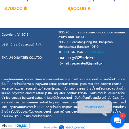
CLP10-52.C
3,700.00 ฿
8,900.00 ฿
300/90 ถนนเลียบคลองสอง แขวงบางชัน เขตคลอง
Copyright (c) 2018
สามวา กทม. 10510
300/90 Leapklongsong Rd., Bangchan
บริษัท ไทยยูเนี่ยนวอเตอร์ จำกัด
klongsamwa Bangkok 10510
Tel.
08
1-170-7576,
081-732-4464
@825sddcu
THAIUNIONWATER CO.,LTD0
LINE : ID
E-mail : segawater9@gmail.com
บริษัทไทยยูเนี่ยน วอเตอร์ จำกัด ขายและจัดจำหน่ายอุปกรณ์ ระบบสระว่ายน้ำแบรนด์ชั้นนำ ไม่ว่าจะ
เป็น ปั๊มสระว่ายน้ำemaux hayward astral pentair kripsol jesta stra-rite dolphin zodiac
waterco nozbart aquatek zof aqua jacuzzi ถังกรองทรายสระว่ายน้ำ เครื่องกรองสระว่ายน้ำ
แบบผ้า hayward emaux astral jesta aquatek pentair kripsol ไฟสระว่ายน้ำ โคมไฟสระว่าย
น้ำ led emaux harward astral kripsolบันไดสระว่ายน้ำ รับติดตั้งเครื่องเกลือ อะไหล่เครื่องเกลือ
สระว่ายน้ำ กระบอกเซลเกลือ astral hayward emaux waterco zodiac วางระบบน้ำแร่สระว่ายน้ำ
สอบถาม คลิก
โอโซน ยูวีในระบบสระว่ายน้ำ หุ่นยนต์สระว่ายน้ำ dolphin s100 s200 hayward ยี่ห้อต่างๆเคมีสระ
ว่ายน้ำ รับปรับปรุงแก้ไขระบบสระว่ายน้ำ ซ่อม สร้างสระว่ายน้ำ เดินท่อ ห้องเครื่องสระว่ายน้ำ ปู
1
กระเบื้อง ปูไลน์เนอร์สระว่ายน้ำทุกขนาด
Visitors:
129,661