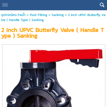
อุปกรณ์สระว่ายน้ำ
>
Pool Fitting
>
Sanking
> 2 Inch UPVC Butterfly Va
lve ( Handle Type ) Sanking
2 Inch UPVC Butterfly Valve ( Handle T
ype ) Sanking