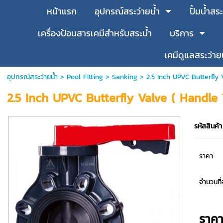
หน้าแรก
อุปกรณ์สระว่ายน้ำ
ปั้มน้ำสระ
เครื่องป้อนสารเคมีสำหรับสระน้ำ
บริการ
เคมีดูแลสระว่าย
อุปกรณ์สระว่ายน้ำ
>
Pool Fitting
>
Sanking
> 2.5 Inch UPVC Butterfly 
2.5 Inch UPVC Butterfly Valve ( Handle
รหัสสินค้า
ราคา
จำนวนที่จ
ราค