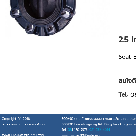
2.5 
Seat 
สนใจติด
Tel:
08
Copyright (c) 2018
300/90 ถนนเลียบคลองสอง แขวงบางชัน เขตคลองสา
บริษัท ไทยยูเนี่ยนวอเตอร์ จำกัด
300/90 Leapklongsong Rd., Bangchan klongsam
Tel.
08
1-170-7576,
081-732-4464
@825sddcu
THAIUNIONWATER CO.,LTD0