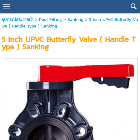
อุปกรณ์สระว่ายน้ำ
>
Pool Fitting
>
Sanking
> 5 Inch UPVC Butterfly Va
lve ( Handle Type ) Sanking
5 Inch UPVC Butterfly Valve ( Handle T
ype ) Sanking